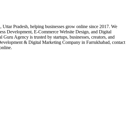
Uttar Pradesh, helping businesses grow online since 2017. We
ess Development, E-Commerce Website Design, and Digital
 Guru Agency is trusted by startups, businesses, creators, and
eb Development & Digital Marketing Company in Farrukhabad, contact
online.