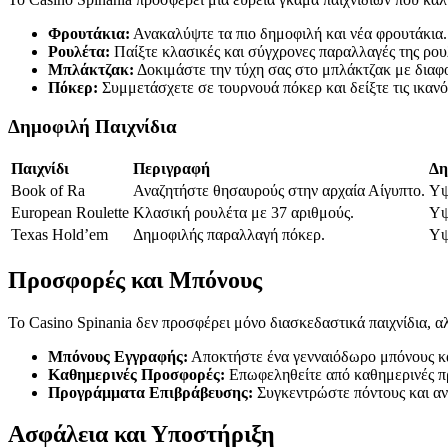
Φρουτάκια:
Ανακαλύψτε τα πιο δημοφιλή και νέα φρουτάκια.
Ρουλέτα:
Παίξτε κλασικές και σύγχρονες παραλλαγές της ρου
Μπλάκτζακ:
Δοκιμάστε την τύχη σας στο μπλάκτζακ με διαφο
Πόκερ:
Συμμετάσχετε σε τουρνουά πόκερ και δείξτε τις ικανό
Δημοφιλή Παιχνίδια
Παιχνίδι
Περιγραφή
Δη
Book of Ra
Αναζητήστε θησαυρούς στην αρχαία Αίγυπτο.
Υψ
European Roulette
Κλασική ρουλέτα με 37 αριθμούς.
Υψ
Texas Hold’em
Δημοφιλής παραλλαγή πόκερ.
Υψ
Προσφορές και Μπόνους
Το Casino Spinania δεν προσφέρει μόνο διασκεδαστικά παιχνίδια, αλ
Μπόνους Εγγραφής:
Αποκτήστε ένα γενναιόδωρο μπόνους κα
Καθημερινές Προσφορές:
Επωφεληθείτε από καθημερινές π
Προγράμματα Επιβράβευσης:
Συγκεντρώστε πόντους και αν
Ασφάλεια και Υποστήριξη