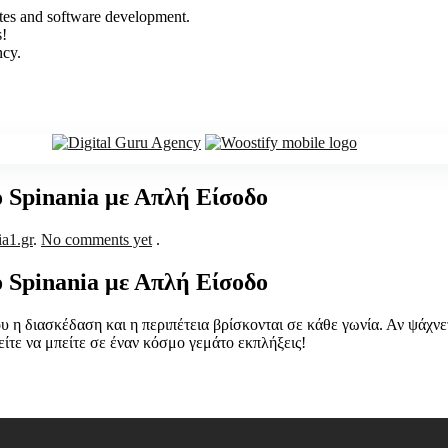
sites and software development.
s!
ncy.
 Spinania με Απλή Είσοδο
ia1.gr
.
No comments yet
.
 Spinania με Απλή Είσοδο
ου η διασκέδαση και η περιπέτεια βρίσκονται σε κάθε γωνία. Αν ψάχνετ
είτε να μπείτε σε έναν κόσμο γεμάτο εκπλήξεις!