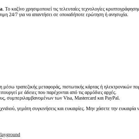
ia
. Το καζίνο χρησιμοποιεί τις τελευταίες τεχνολογίες κρυπτογράφησ
σιμη 24/7 για να απαντήσει σε οποιαδήποτε ερώτηση ή ανησυχία.
 μέσω τραπεζικής μεταφοράς, πιστωτικής κάρτας ή ηλεκτρονικών πο
ιτουργεί με άδειες που παρέχονται από τις αρμόδιες αρχές.
υς, συμπεριλαμβανομένων των Visa, Mastercard και PayPal.
χνιδιού, γεμάτη συγκινήσεις και ευκαιρίες. Μην χάσετε την ευκαιρία
Playground