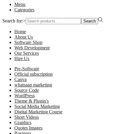
Menu
Categories
Search for:>
Search
Home
About Us
Software Shop
Web Development
Our Services
Hire Us
Pre-Software
Official subscription
Canva
whatsaap marketing
Source Code
WordPress
Theme & Plugin’s
Social Media Marketing
Digital Marketing Course
Short Videos
Graphics
Quotes Images
Business