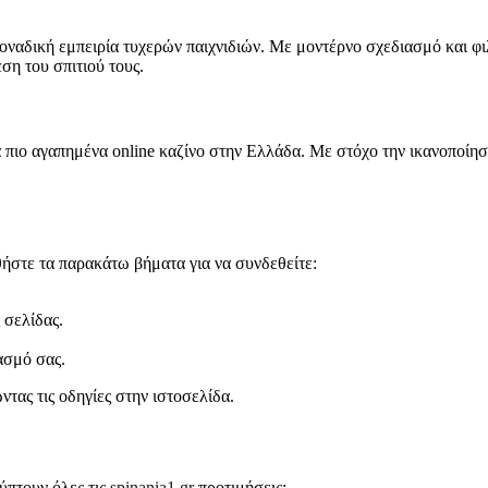
οναδική εμπειρία τυχερών παιχνιδιών. Με μοντέρνο σχεδιασμό και φι
ση του σπιτιού τους.
τα πιο αγαπημένα online καζίνο στην Ελλάδα. Με στόχο την ικανοποίη
ήστε τα παρακάτω βήματα για να συνδεθείτε:
 σελίδας.
ασμό σας.
τας τις οδηγίες στην ιστοσελίδα.
ύπτουν όλες τις
spinania1.gr
προτιμήσεις: