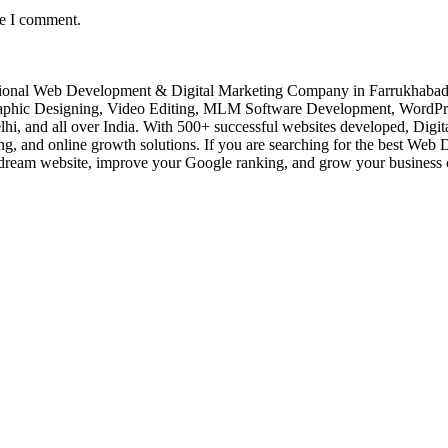
me I comment.
ional Web Development & Digital Marketing Company in Farrukhabad, 
aphic Designing, Video Editing, MLM Software Development, WordPr
, and all over India. With 500+ successful websites developed, Digital
ing, and online growth solutions. If you are searching for the best W
ream website, improve your Google ranking, and grow your business 