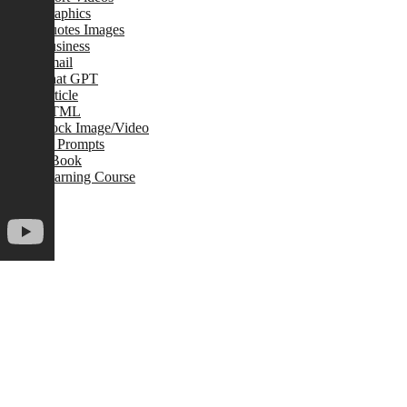
Graphics
Quotes Images
Business
Email
Chat GPT
Article
HTML
Stock Image/Video
Ai Prompts
e-Book
Learning Course